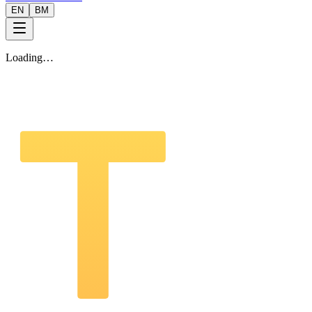
EN
BM
Loading…